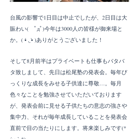
台風の影響で1日目は中止でしたが、2日目は大
賑わい( ﾟдﾟ)今年は3000人の皆様が御来場と
か。( •́ .̫ •̀ )ありがとうございました！
そして8月前半はプライベートも仕事もバタバ
タ致しまして、先日は松尾塾の発表会。毎年び
っくりな成長をみせる子供達に尊敬…。毎月
色々なことを勉強させていただいております
が、発表会前に見せる子供たちの意志の強さや
集中力、それが毎年成長していることを発表会
直前で目の当たりにします。将来楽しみです(*