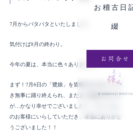
お稽古日
7月からバタバタといたしまして、
綴
気付けば8月の終わり。
お問合せ
今年の夏は、本当に色々ありました。
まず！7月6日の「鷺娘」を皆様のお力をいただ
き無事に踊り終えられ、まだまだ勉強不足です
© HANAYAGI MIKIFU
が…かなり幸せでございました(*´˘`*)たくさん
のお客様にいらしていただき、本当にありがと
うございました！！